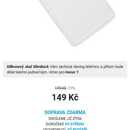
Silikonový obal SlimBack
Vám zachová desing telefonu a přitom bude
dělat telefon jedinečným. Určen pro
Honor 7
.
179 Kč
-17%
149 Kč
DOPRAVA ZDARMA
ODEŠLEME JIŽ ZÍTRA
DORUČENÍ
VE STŘEDU
VYZVEDNUTÍ
JIŽ POZÍTŘÍ