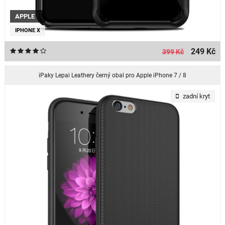
APPLE
IPHONE X
249 Kč
399 Kč
iPaky Lepai Leathery černý obal pro Apple iPhone 7 / 8
zadní kryt