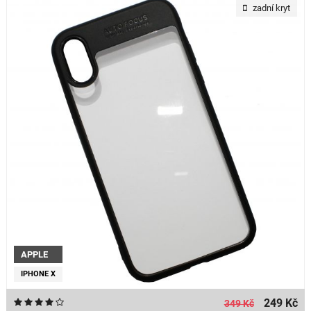
zadní kryt
APPLE
IPHONE X
249 Kč
349 Kč