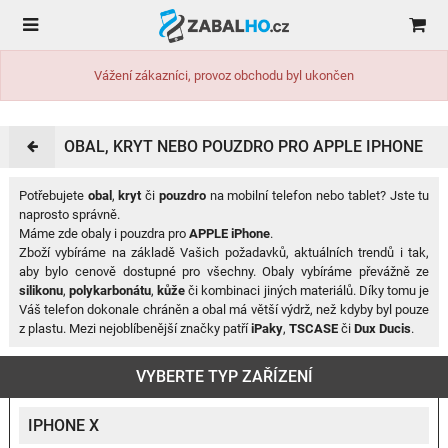
Vážení zákazníci, provoz obchodu byl ukončen
OBAL, KRYT NEBO POUZDRO PRO APPLE IPHONE
Potřebujete
obal
,
kryt
či
pouzdro
na mobilní telefon nebo tablet? Jste tu
naprosto správně.
Máme zde obaly i pouzdra pro
APPLE iPhone
.
Zboží vybíráme na základě Vašich požadavků, aktuálních trendů i tak,
aby bylo cenově dostupné pro všechny. Obaly vybíráme převážně ze
silikonu
,
polykarbonátu
,
kůže
či kombinaci jiných materiálů. Díky tomu je
Váš telefon dokonale chráněn a obal má větší výdrž, než kdyby byl pouze
z plastu. Mezi nejoblíbenější značky patří
iPaky
,
TSCASE
či
Dux Ducis
.
VYBERTE TYP ZAŘÍZENÍ
IPHONE X