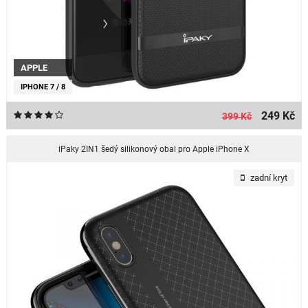
APPLE
IPHONE 7 / 8
249 Kč
399 Kč
iPaky 2IN1 šedý silikonový obal pro Apple iPhone X
zadní kryt