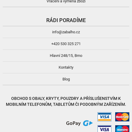
Vrácení a výměna zboží
RÁDI PORADÍME
info@zabalho.cz
+420 530 325 271
Hlavní 248/15, Brno
Kontakty
Blog
OBCHOD S
OBALY, KRYTY, POUZDRY
A
PŘÍSLUŠENSTVÍM
K
MOBILNÍM TELEFONŮM, TABLETŮM ČI PODOBNÝM ZAŘÍZENÍM.