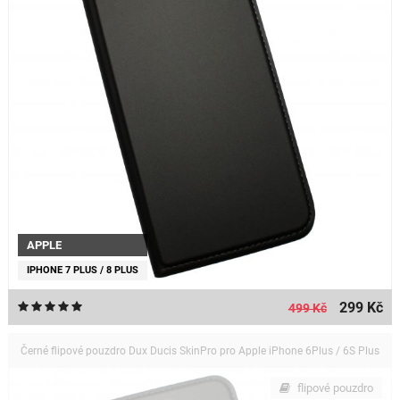
APPLE
IPHONE 7 PLUS / 8 PLUS
299 Kč
499 Kč
Černé flipové pouzdro Dux Ducis SkinPro pro Apple iPhone 6Plus / 6S Plus
flipové pouzdro