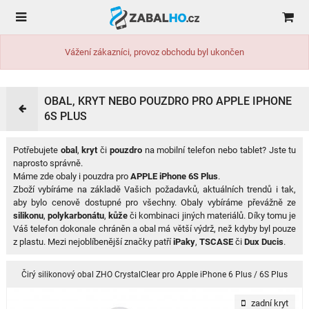
Vážení zákazníci, provoz obchodu byl ukončen
OBAL, KRYT NEBO POUZDRO PRO APPLE IPHONE
6S PLUS
Potřebujete
obal
,
kryt
či
pouzdro
na mobilní telefon nebo tablet? Jste tu
naprosto správně.
Máme zde obaly i pouzdra pro
APPLE iPhone 6S Plus
.
Zboží vybíráme na základě Vašich požadavků, aktuálních trendů i tak,
aby bylo cenově dostupné pro všechny. Obaly vybíráme převážně ze
silikonu
,
polykarbonátu
,
kůže
či kombinaci jiných materiálů. Díky tomu je
Váš telefon dokonale chráněn a obal má větší výdrž, než kdyby byl pouze
z plastu. Mezi nejoblíbenější značky patří
iPaky
,
TSCASE
či
Dux Ducis
.
Čirý silikonový obal ZHO CrystalClear pro Apple iPhone 6 Plus / 6S Plus
zadní kryt