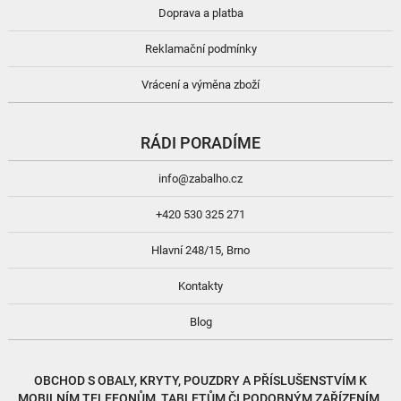
Doprava a platba
Reklamační podmínky
Vrácení a výměna zboží
RÁDI PORADÍME
info@zabalho.cz
+420 530 325 271
Hlavní 248/15, Brno
Kontakty
Blog
OBCHOD S
OBALY, KRYTY, POUZDRY
A
PŘÍSLUŠENSTVÍM
K
MOBILNÍM TELEFONŮM, TABLETŮM ČI PODOBNÝM ZAŘÍZENÍM.