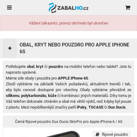
Vážení zákazníci, provoz obchodu byl ukončen
OBAL, KRYT NEBO POUZDRO PRO APPLE IPHONE
6S
Potřebujete
obal
,
kryt
či
pouzdro
na mobilní telefon nebo tablet? Jste tu
naprosto správně.
Máme zde obaly i pouzdra pro
APPLE iPhone 6S
.
Zboží vybíráme na základě Vašich požadavků, aktuálních trendů i tak,
aby bylo cenově dostupné pro všechny. Obaly vybíráme převážně ze
silikonu
,
polykarbonátu
,
kůže
či kombinaci jiných materiálů. Díky tomu je
Váš telefon dokonale chráněn a obal má větší výdrž, než kdyby byl pouze
z plastu. Mezi nejoblíbenější značky patří
iPaky
,
TSCASE
či
Dux Ducis
.
Černé flipové pouzdro Dux Ducis SkinPro pro Apple iPhone 6 / 6S
flipové pouzdro