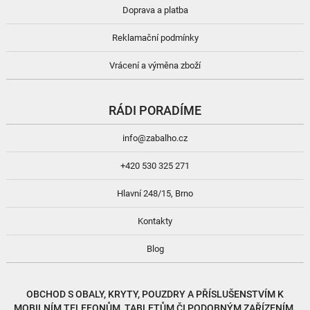
Doprava a platba
Reklamační podmínky
Vrácení a výměna zboží
RÁDI PORADÍME
info@zabalho.cz
+420 530 325 271
Hlavní 248/15, Brno
Kontakty
Blog
OBCHOD S
OBALY, KRYTY, POUZDRY
A
PŘÍSLUŠENSTVÍM
K
MOBILNÍM TELEFONŮM, TABLETŮM ČI PODOBNÝM ZAŘÍZENÍM.