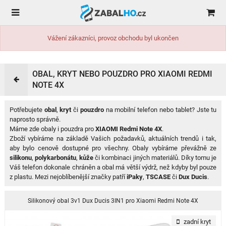
Vážení zákazníci, provoz obchodu byl ukončen
OBAL, KRYT NEBO POUZDRO PRO XIAOMI REDMI
NOTE 4X
Potřebujete
obal
,
kryt
či
pouzdro
na mobilní telefon nebo tablet? Jste tu
naprosto správně.
Máme zde obaly i pouzdra pro
XIAOMI Redmi Note 4X
.
Zboží vybíráme na základě Vašich požadavků, aktuálních trendů i tak,
aby bylo cenově dostupné pro všechny. Obaly vybíráme převážně ze
silikonu
,
polykarbonátu
,
kůže
či kombinaci jiných materiálů. Díky tomu je
Váš telefon dokonale chráněn a obal má větší výdrž, než kdyby byl pouze
z plastu. Mezi nejoblíbenější značky patří
iPaky
,
TSCASE
či
Dux Ducis
.
Silikonový obal 3v1 Dux Ducis 3IN1 pro Xiaomi Redmi Note 4X
zadní kryt