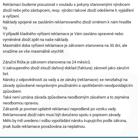
Reklamaci budeme posuzovat v souladu s pokyny stanovenými výrobcem
zboží nebo jeho zástupcem, resp. výrobci takové zboží odešleme k vyjádření
a vyřízení.
Náklady spojené se zasláním reklamovaného zboží směrem k nám hradíte
Vy.
V případě kladného vyřízení reklamace je Vám zasláno opravené nebo
vyměněné zboží zpět na naše náklady.
Maximální doba vyřízení reklamace je zákonem stanovena na 30 dní, ale
snažíme se vše maximálně urychlit.
Záruční lhůta je zákonem stanovena na 24 měsíců.
U zakoupeného zboží slouží daňový doklad (faktura) zároveň jako záruční
list.
Nároky z odpovědnosti za vady a ze záruky (reklamace) se nevztahují na
závady způsobené nesprávným používáním a opotřebením neodpovídajícím
způsobem.
Také není uznána závada způsobena neodborným zásahem a to zejména
neodbornou opravou.
Zákazník je povinen uplatnit reklamaci neprodleně po vzniku vady.
Reklamované zboží nám musí být doručeno spolu s popisem závady.
Mělo by mít uvedeno i volbu vypořádání nároku kupujícího podle zákona,
jinak bude reklamace považována za neplatnou.