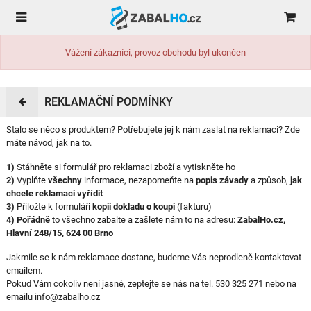
Vážení zákazníci, provoz obchodu byl ukončen
REKLAMAČNÍ PODMÍNKY
Stalo se něco s produktem? Potřebujete jej k nám zaslat na reklamaci? Zde
máte návod, jak na to.
1)
Stáhněte si
formulář pro reklamaci zboží
a vytiskněte ho
2)
Vyplňte
všechny
informace, nezapomeňte na
popis závady
a způsob,
jak
chcete reklamaci vyřídit
3)
Přiložte k formuláři
kopii dokladu o koupi
(fakturu)
4)
Pořádně
to všechno zabalte a zašlete nám to na adresu:
ZabalHo.cz,
Hlavní 248/15, 624 00 Brno
Jakmile se k nám reklamace dostane, budeme Vás neprodleně kontaktovat
emailem.
Pokud Vám cokoliv není jasné, zeptejte se nás na tel. 530 325 271 nebo na
emailu info@zabalho.cz