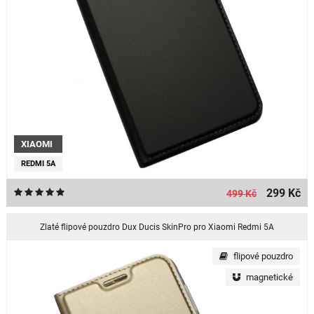
XIAOMI
REDMI 5A
299 Kč
499 Kč
Zlaté flipové pouzdro Dux Ducis SkinPro pro Xiaomi Redmi 5A
flipové pouzdro
magnetické