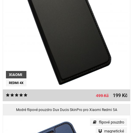
XIAOMI
REDMI 4X
199 Kč
499 Kč
Modré flipové pouzdro Dux Ducis SkinPro pro Xiaomi Redmi 5A
flipové pouzdro
magnetické