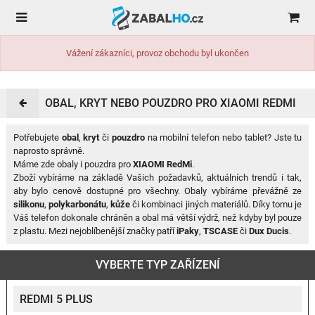
Vážení zákazníci, provoz obchodu byl ukončen
OBAL, KRYT NEBO POUZDRO PRO XIAOMI REDMI
Potřebujete
obal
,
kryt
či
pouzdro
na mobilní telefon nebo tablet? Jste tu
naprosto správně.
Máme zde obaly i pouzdra pro
XIAOMI RedMi
.
Zboží vybíráme na základě Vašich požadavků, aktuálních trendů i tak,
aby bylo cenově dostupné pro všechny. Obaly vybíráme převážně ze
silikonu
,
polykarbonátu
,
kůže
či kombinaci jiných materiálů. Díky tomu je
Váš telefon dokonale chráněn a obal má větší výdrž, než kdyby byl pouze
z plastu. Mezi nejoblíbenější značky patří
iPaky
,
TSCASE
či
Dux Ducis
.
VYBERTE TYP ZAŘÍZENÍ
REDMI 5 PLUS