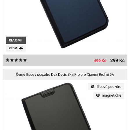
XIAOMI
REDMI 4A
299 Kč
499 Kč
Černé flipové pouzdro Dux Ducis SkinPro pro Xiaomi Redmi 5A
flipové pouzdro
magnetické