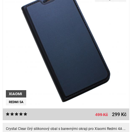
XIAOMI
REDMI 5A
299 Kč
499 Kč
Crystal Clear čirý silikonový obal s barevnými okraji pro Xiaomi Redmi 4A - Stříbrná