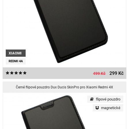
XIAOMI
REDMI 4A
299 Kč
499 Kč
Černé flipové pouzdro Dux Ducis SkinPro pro Xiaomi Redmi 4X
flipové pouzdro
magnetické