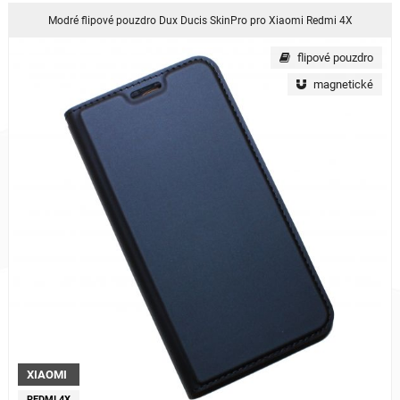
Modré flipové pouzdro Dux Ducis SkinPro pro Xiaomi Redmi 4X
flipové pouzdro
magnetické
XIAOMI
REDMI 4X