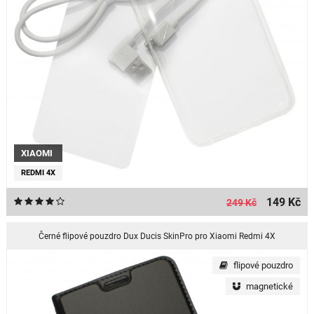
XIAOMI
REDMI 4X
149 Kč
249 Kč
Černé flipové pouzdro Dux Ducis SkinPro pro Xiaomi Redmi 4X
flipové pouzdro
magnetické