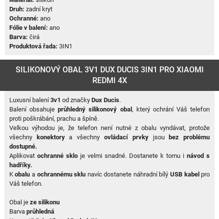
Druh:
zadní kryt
Ochranné:
ano
Fólie v balení:
ano
Barva:
čirá
Produktová řada:
3IN1
SILIKONOVÝ OBAL 3V1 DUX DUCIS 3IN1 PRO XIAOMI
REDMI 4X
Luxusní balení
3v1
od značky
Dux Ducis
.
Balení obsahuje
průhledný silikonový obal
, který ochrání Váš telefon
proti poškrábání, prachu a špíně.
Velkou výhodou je, že telefon není nutné z obalu vyndávat, protože
všechny
konektory
a všechny
ovládací prvky
jsou
bez problému
dostupné.
Aplikovat
ochranné sklo
je velmi snadné. Dostanete k tomu i
návod s
hadříky.
K
obalu
a
ochrannému sklu
navíc dostanete náhradní bílý
USB kabel
pro
Váš telefon.
Obal je
ze silikonu
Barva
průhledná