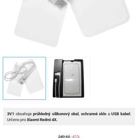
3V1
obsahuje
průhledný silikonový obal
,
ochranné sklo
a
USB kabel
.
Určeno pro
Xiaomi Redmi 4X.
249 Kč
-41%