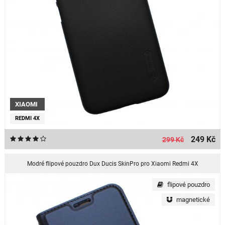
XIAOMI
REDMI 4X
249 Kč
299 Kč
Modré flipové pouzdro Dux Ducis SkinPro pro Xiaomi Redmi 4X
flipové pouzdro
magnetické