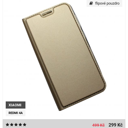
flipové pouzdro
XIAOMI
REDMI 4A
299 Kč
499 Kč