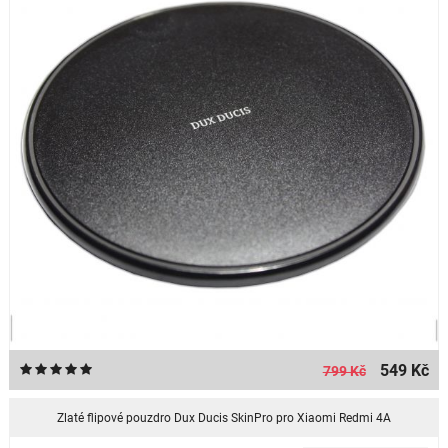
549 Kč
799 Kč
Zlaté flipové pouzdro Dux Ducis SkinPro pro Xiaomi Redmi 4A