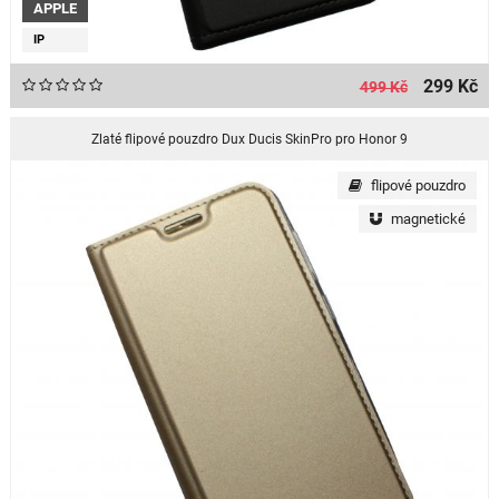
APPLE
IP
299 Kč
499 Kč
Zlaté flipové pouzdro Dux Ducis SkinPro pro Honor 9
flipové pouzdro
magnetické