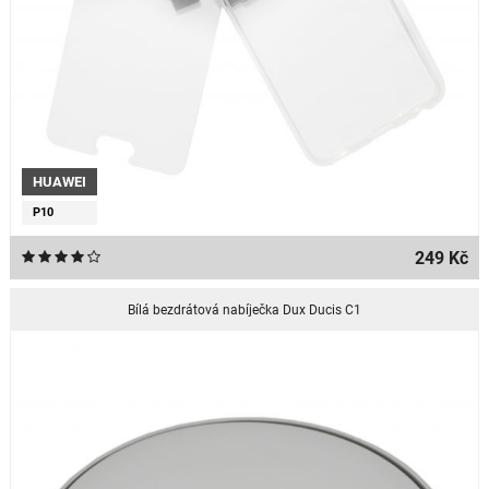
HUAWEI
P10
249 Kč
Bílá bezdrátová nabíječka Dux Ducis C1