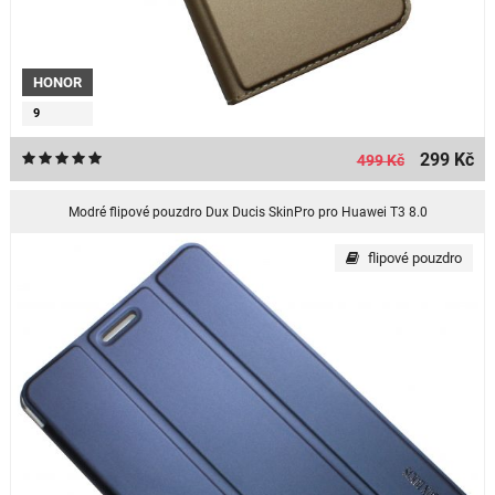
HONOR
9
299 Kč
499 Kč
Modré flipové pouzdro Dux Ducis SkinPro pro Huawei T3 8.0
flipové pouzdro