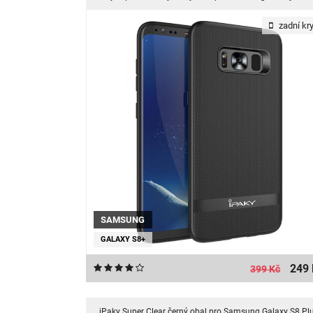
zadní kry
SAMSUNG
GALAXY S8+
249 
399 Kč
iPaky Super Clear černý obal pro Samsung Galaxy S8 Pl