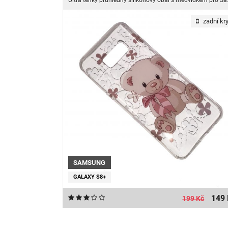
Ultra tenký průhled
zadní kry
SAMSUNG
GALAXY S8+
149 
199 Kč