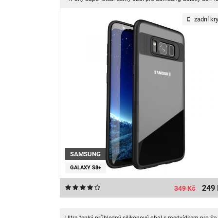
zadní kry
SAMSUNG
GALAXY S8+
249 
349 Kč