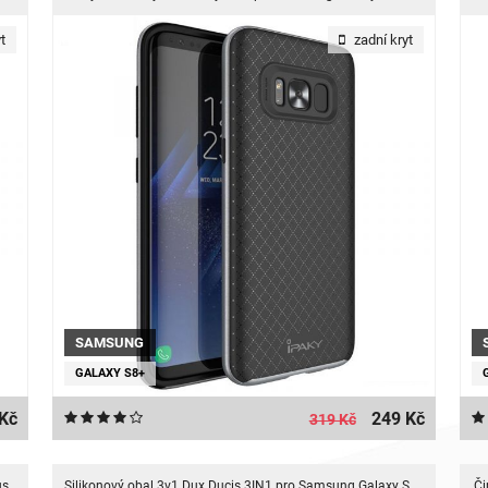
t
zadní kryt
SAMSUNG
GALAXY S8+
Kč
249 Kč
319 Kč
us
Silikonový obal 3v1 Dux Ducis 3IN1 pro Samsung Galaxy S8 Plus
Či