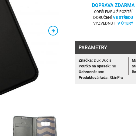
DOPRAVA ZDARMA
ODEŠLEME JIŽ POZÍTŘÍ
DORUČENÍ
VE STŘEDU
VYZVEDNUTÍ
V ÚTERÝ
PARAMETRY
Značka:
Dux Ducis
Ma
Poutko na opasek:
ne
St
Ochranné:
ano
Ba
Produktová řada:
SkinPro