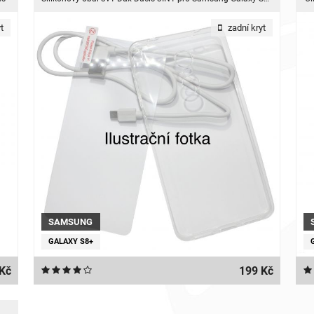
t
zadní kryt
SAMSUNG
GALAXY S8+
Kč
199 Kč