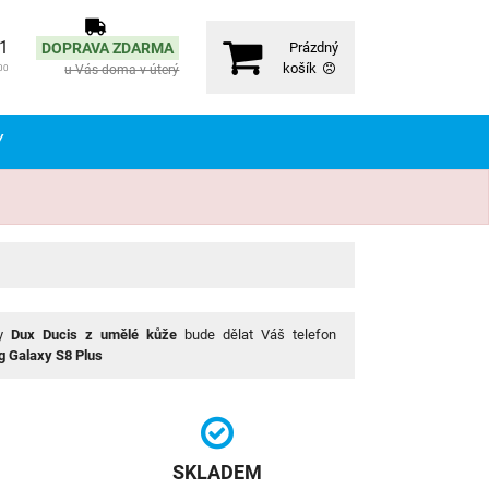
71
DOPRAVA ZDARMA
Prázdný
košík
u Vás doma v úterý
00
Y
ky
Dux Ducis
z umělé kůže
bude dělat Váš telefon
 Galaxy S8 Plus
SKLADEM