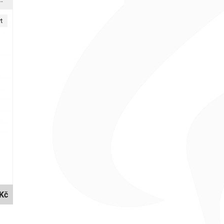
ný silikonový obal s medvídkem pro Samsung Galaxy S8+
t
Kč