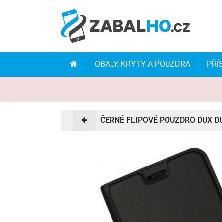
OBALY, KRYTY A POUZDRA
PŘÍ
ČERNÉ FLIPOVÉ POUZDRO DUX D