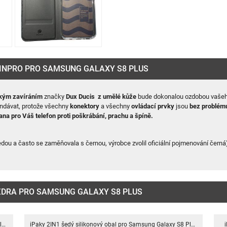
KINPRO PRO SAMSUNG GALAXY S8 PLUS
kým zavíráním
značky
Dux Ducis
z umělé kůže
bude dokonalou ozdobou vašeh
ndávat, protože všechny
konektory
a všechny
ovládací prvky
jsou
bez problém
ana pro Váš telefon proti poškrábání, prachu a špíně.
dou a často se zaměňovala s černou, výrobce zvolil oficiální pojmenování černá
UZDRA PRO SAMSUNG GALAXY S8 PLUS
iPaky Lepai Leathery černý obal pro Samsung Galaxy S8 Plus
iPaky 2IN1 šedý silikonový obal pro Samsung Galaxy S8 Plus