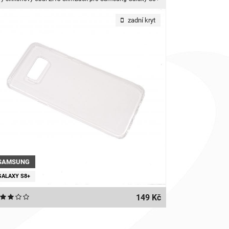
zadní kryt
SAMSUNG
GALAXY S8+
149 Kč