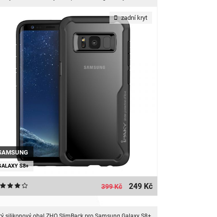
zadní kryt
SAMSUNG
GALAXY S8+
249 Kč
399 Kč
rý silikonový obal ZHO SlimBack pro Samsung Galaxy S8+