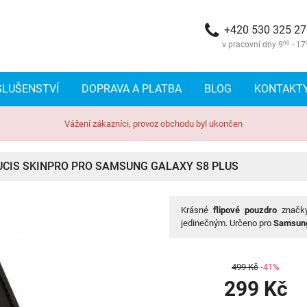
+420 530 325 2
v pracovní dny 9
00
- 17
SLUŠENSTVÍ
DOPRAVA A PLATBA
BLOG
KONTAKT
Vážení zákazníci, provoz obchodu byl ukončen
UCIS SKINPRO PRO SAMSUNG GALAXY S8 PLUS
Krásné
flipové pouzdro
znač
jedinečným. Určeno pro
Samsung
499 Kč
-41%
299 Kč