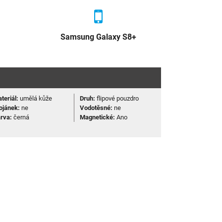
Samsung Galaxy S8+
teriál:
umělá kůže
Druh:
flipové pouzdro
ojánek:
ne
Vodotěsné:
ne
rva:
černá
Magnetické:
Ano