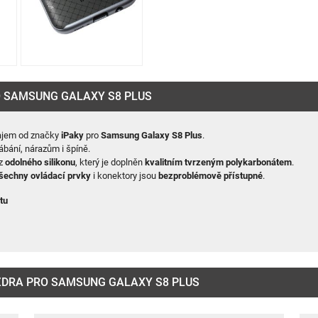
RO SAMSUNG GALAXY S8 PLUS
ajem od značky
iPaky
pro
Samsung Galaxy S8 Plus
.
bání, nárazům i špíně.
 z
odolného silikonu
, který je doplněn
kvalitním tvrzeným polykarbonátem
.
šechny ovládací prvky
i konektory jsou
bezproblémově přístupné
.
tu
UZDRA PRO SAMSUNG GALAXY S8 PLUS