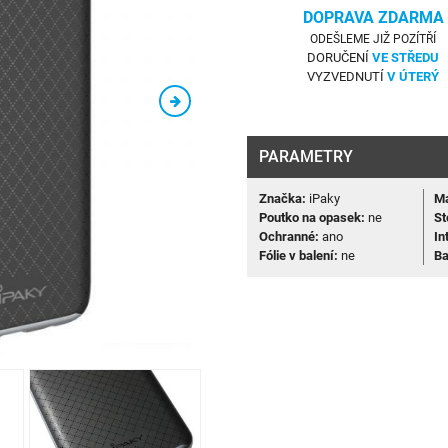
DOPRAVA ZDARMA
ODEŠLEME JIŽ POZÍTŘÍ
DORUČENÍ
VE STŘEDU
VYZVEDNUTÍ
V ÚTERÝ
PARAMETRY
Značka:
iPaky
Ma
Poutko na opasek:
ne
St
Ochranné:
ano
In
Fólie v balení:
ne
Ba