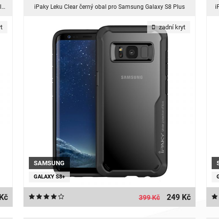
iPaky Lepai Leathery černý obal pro Samsung Galaxy S8 Plus
iPaky Leku Clear černý obal pro Samsung Galaxy S8 Plus
i
t
zadní kryt
SAMSUNG
GALAXY S8+
Kč
249 Kč
399 Kč