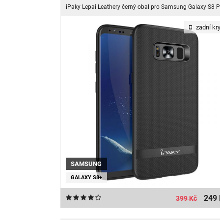
zadní kry
SAMSUNG
GALAXY S8+
249 
399 Kč