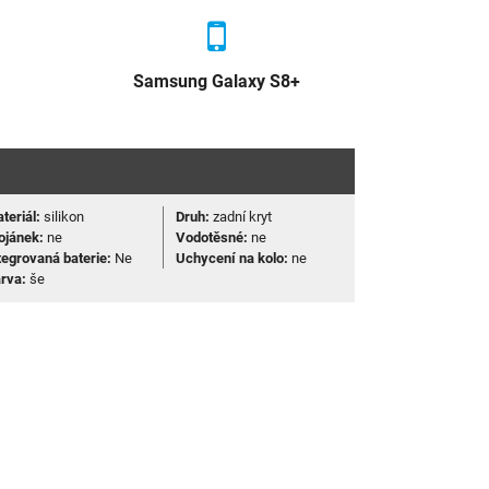
Samsung Galaxy S8+
teriál:
silikon
Druh:
zadní kryt
ojánek:
ne
Vodotěsné:
ne
tegrovaná baterie:
Ne
Uchycení na kolo:
ne
rva:
še