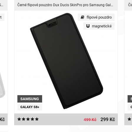
Silikonový obal 3v1 Dux Ducis 3IN1 pro Samsung Galaxy S8 Plus
Černé flipové pouzdro Dux Ducis SkinPro pro Samsung Galaxy S8 Plus
Či
t
flipové pouzdro
magnetické
SAMSUNG
GALAXY S8+
Kč
299 Kč
499 Kč