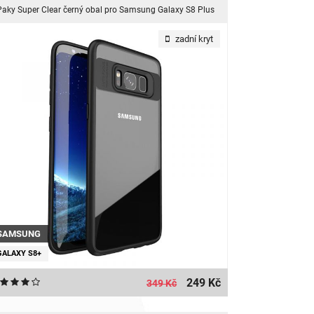
Paky Super Clear černý obal pro Samsung Galaxy S8 Plus
zadní kryt
SAMSUNG
GALAXY S8+
249 Kč
349 Kč