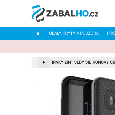
OBALY, KRYTY A POUZDRA
PŘÍ
IPAKY 2IN1 ŠEDÝ SILIKONOVÝ 