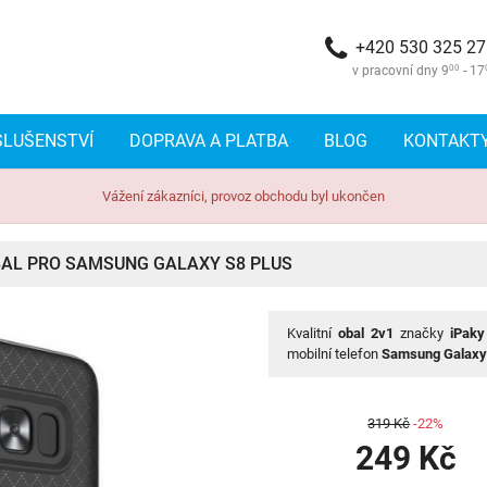
+420 530 325 2
v pracovní dny 9
00
- 17
SLUŠENSTVÍ
DOPRAVA A PLATBA
BLOG
KONTAKT
Vážení zákazníci, provoz obchodu byl ukončen
OBAL PRO SAMSUNG GALAXY S8 PLUS
Kvalitní
obal 2v1
značky
iPaky
mobilní telefon
Samsung Galaxy
319 Kč
-22%
249 Kč