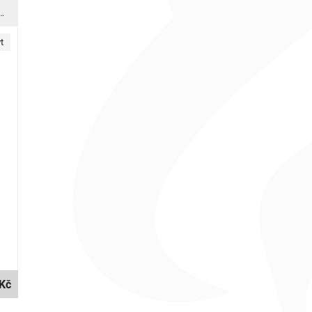
ný silikonový obal s medvídkem pro Samsung Galaxy S8+
t
Kč