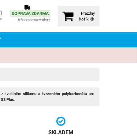
71
DOPRAVA ZDARMA
Prázdný
košík
u Vás doma v úterý
00
Y
z kvalitního
silikonu a tvrzeného polykarbonátu
pro
 S8 Plus
.
SKLADEM