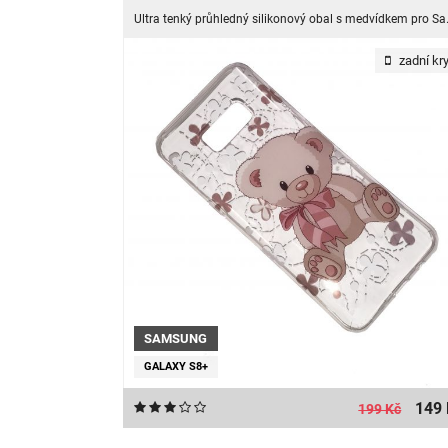
Ultra tenký průhled
zadní kry
SAMSUNG
GALAXY S8+
149 
199 Kč