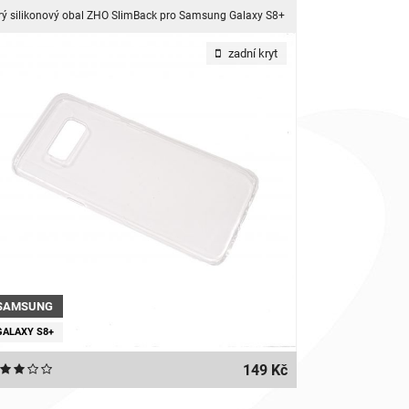
rý silikonový obal ZHO SlimBack pro Samsung Galaxy S8+
zadní kryt
SAMSUNG
GALAXY S8+
149 Kč