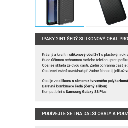
IPAKY 2IN1 ŠEDÝ SILIKONOVÝ OBAL P
Krásný a kvalitní
silikonový obal 2v1
s plastovým okr
Bude účinnou ochrannou Vašeho telefonu proti poškrá
Obal se skládá ze dvou částí. Zadní ochranná část je
Obal
není nutné sundávat
při žádné činnosti, jelikož
v
Obal je ze
silikonu s rámem z tvrzeného polykarboná
Barevná kombinace
šedá (černý silikon)
Kompatibilní s
Samsung Galaxy S8 Plus
PODÍVEJTE SE I NA DALŠÍ OBALY A PO