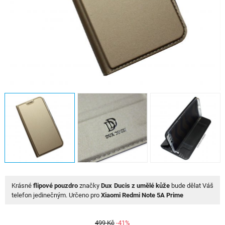
Krásné
flipové pouzdro
značky
Dux Ducis
z umělé kůže
bude dělat Váš
telefon jedinečným. Určeno pro
Xiaomi Redmi Note 5A
Prime
499 Kč
-41%