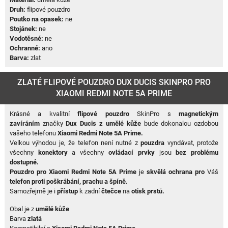
Druh:
flipové pouzdro
Poutko na opasek:
ne
Stojánek:
ne
Vodotěsné:
ne
Ochranné:
ano
Barva:
zlat
ZLATÉ FLIPOVÉ POUZDRO DUX DUCIS SKINPRO PRO
XIAOMI REDMI NOTE 5A PRIME
Krásné a kvalitní
flipové pouzdro
SkinPro s
magnetickým
zavíráním
značky
Dux Ducis z umělé kůže
bude dokonalou ozdobou
vašeho telefonu
Xiaomi Redmi Note 5A
Prime
.
Velkou výhodou je, že telefon není nutné z
pouzdra
vyndávat, protože
všechny
konektory
a všechny
ovládací prvky
jsou
bez problému
dostupné.
Pouzdro
pro
Xiaomi Redmi Note 5A
Prime
je
skvělá ochrana pro
Váš
telefon proti poškrábání, prachu a špíně.
Samozřejmě je i
přístup
k zadní
čtečce
na
otisk prstů.
Obal je z
umělé kůže
Barva
zlatá