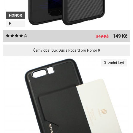
HONOR
9
149 Kč
349 Kč
Černý obal Dux Ducis Pocard pro Honor 9
zadní kryt