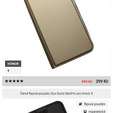
HONOR
9
299 Kč
499 Kč
Černé flipové pouzdro Dux Ducis SkinPro pro Honor 9
flipové pouzdro
magnetické