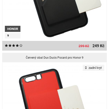
HONOR
9
249 Kč
299 Kč
Červený obal Dux Ducis Pocard pro Honor 9
zadní kryt