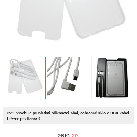
3V1
obsahuje
průhledný silikonový obal
,
ochranné sklo
a
USB kabel
.
Určeno pro
Honor 9
249 Kč
-21%