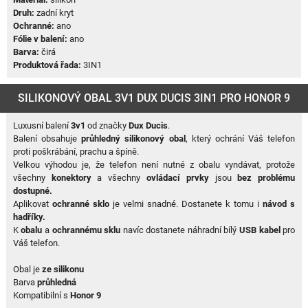
Druh:
zadní kryt
Ochranné:
ano
Fólie v balení:
ano
Barva:
čirá
Produktová řada:
3IN1
SILIKONOVÝ OBAL 3V1 DUX DUCIS 3IN1 PRO HONOR 9
Luxusní balení
3v1
od značky
Dux Ducis
.
Balení obsahuje
průhledný silikonový obal
, který ochrání Váš telefon
proti poškrábání, prachu a špíně.
Velkou výhodou je, že telefon není nutné z obalu vyndávat, protože
všechny
konektory
a všechny
ovládací prvky
jsou
bez problému
dostupné.
Aplikovat
ochranné sklo
je velmi snadné. Dostanete k tomu i
návod s
hadříky.
K
obalu
a
ochrannému sklu
navíc dostanete náhradní bílý
USB kabel
pro
Váš telefon.
Obal je
ze silikonu
Barva
průhledná
Kompatibilní s
Honor 9