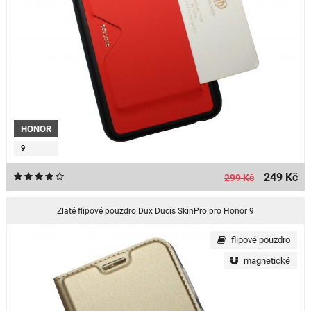
HONOR
9
249 Kč
299 Kč
Zlaté flipové pouzdro Dux Ducis SkinPro pro Honor 9
flipové pouzdro
magnetické