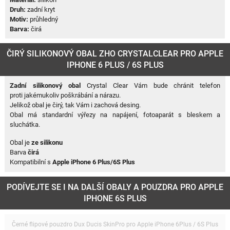
Druh:
zadní kryt
Motiv:
průhledný
Barva:
čirá
ČIRÝ SILIKONOVÝ OBAL ZHO CRYSTALCLEAR PRO APPLE
IPHONE 6 PLUS / 6S PLUS
Zadní silikonový obal
Crystal Clear Vám bude chránit telefon
proti jakémukoliv poškrábání a nárazu.
Jelikož obal je čirý, tak Vám i zachová desing.
Obal má standardní výřezy na napájení, fotoaparát s bleskem a
sluchátka.
Obal je
ze silikonu
Barva
čirá
Kompatibilní s
Apple iPhone 6 Plus/6S Plus
PODÍVEJTE SE I NA DALŠÍ OBALY A POUZDRA PRO APPLE
IPHONE 6S PLUS
Černé flipové pouzdro Dux Ducis SkinPro pro Apple iPhone 6Plus / 6S Plus