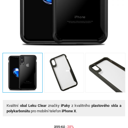
Kvalitní
obal Leku Clear
značky
iPaky
z kvalitního
plastového skla a
polykarbonátu
pro mobilní telefon
iPhone X
.
399 Kč
-38%