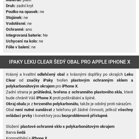
Druh:
zadní kryt
Poutko na opasek:
ne
Stojánek:
ne
Vodotěsné:
ne
Ochranné:
ano
Integrovaná baterie:
Ne
Uchycení na kolo:
ne
Fólie v balení:
ne
IPAKY LEKU CLEAR ŠEDÝ OBAL PRO APPLE IPHONE X
Krásný a kvalitní
odlehčený obal
s krásnými doplňky po okrajích
Leku
Clear
od
značky iPaky
tvořen
plastovým ochranným sklem a
polykarbonátovým okrajem
pro
iPhone X
.
Zadní strana je
průhledná, tvořena z ochranného plastového skla
, které
bude chránit Váš
iPhone X
proti poškrábání a špíně.
Okraj obalu
je z
tvrzeného polykarbonátu
, takže je odolný proti nárazům.
Obal
není nutné sundávat
z telefonu při žádné činnosti, jelikož
všechny
ovládací prvky
i konektory jsou
bezproblémově přístupné
.
Složení:
plastové ochranné sklo s polykarbonátovým okrajem
Barva
šedá
Kompatibilní s
iPhone X