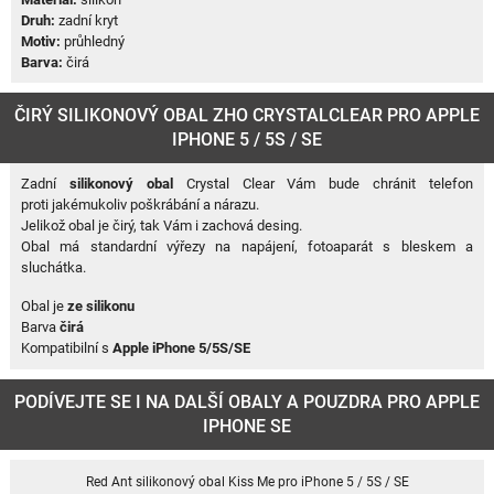
Druh:
zadní kryt
Motiv:
průhledný
Barva:
čirá
ČIRÝ SILIKONOVÝ OBAL ZHO CRYSTALCLEAR PRO APPLE
IPHONE 5 / 5S / SE
Zadní
silikonový obal
Crystal Clear Vám bude chránit telefon
proti jakémukoliv poškrábání a nárazu.
Jelikož obal je čirý, tak Vám i zachová desing.
Obal má standardní výřezy na napájení, fotoaparát s bleskem a
sluchátka.
Obal je
ze silikonu
Barva
čirá
Kompatibilní s
Apple iPhone 5/5S/SE
PODÍVEJTE SE I NA DALŠÍ OBALY A POUZDRA PRO APPLE
IPHONE SE
Red Ant silikonový obal Kiss Me pro iPhone 5 / 5S / SE