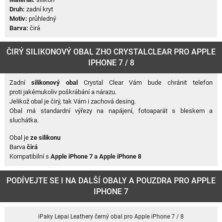
Druh:
zadní kryt
Motiv:
průhledný
Barva:
čirá
ČIRÝ SILIKONOVÝ OBAL ZHO CRYSTALCLEAR PRO APPLE
IPHONE 7 / 8
Zadní
silikonový obal
Crystal Clear Vám bude chránit telefon
proti jakémukoliv poškrábání a nárazu.
Jelikož obal je čirý, tak Vám i zachová desing.
Obal má standardní výřezy na napájení, fotoaparát s bleskem a
sluchátka.
Obal je
ze silikonu
Barva
čirá
Kompatibilní s
Apple iPhone 7
a Apple iPhone 8
PODÍVEJTE SE I NA DALŠÍ OBALY A POUZDRA PRO APPLE
IPHONE 7
iPaky Lepai Leathery černý obal pro Apple iPhone 7 / 8