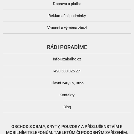
Doprava a platba
Reklamační podmínky
Vrácení a výměna zboží
RÁDI PORADÍME
info@zabalho.cz
+420 530 325 271
Hlavní 248/15, Brno
Kontakty
Blog
OBCHOD S
OBALY, KRYTY, POUZDRY
A
PŘÍSLUŠENSTVÍM
K
MOBILNÍM TELEFONŮM, TABLETŮM ČI PODOBNÝM ZAŘÍZENÍM.