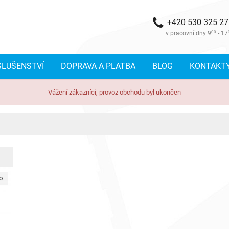
+420 530 325 2
v pracovní dny 9
00
- 17
SLUŠENSTVÍ
DOPRAVA A PLATBA
BLOG
KONTAKT
Vážení zákazníci, provoz obchodu byl ukončen
o