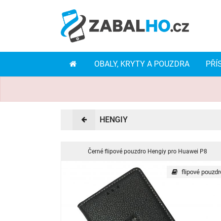
OBALY, KRYTY A POUZDRA
PŘÍ
HENGIY
Černé flipové pouzdro Hengiy pro Huawei P8
flipové pouzdr