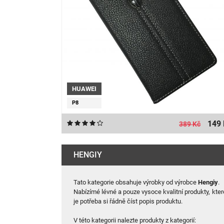
HUAWEI
P8
149 
389 Kč
HENGIY
Tato kategorie obsahuje výrobky od výrobce
Hengiy
.
Nabízímé lévné a pouze vysoce kvalitní produkty, kte
je potřeba si řádně číst popis produktu.
V této kategorii nalezte produkty z kategorií: