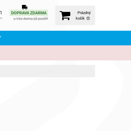
71
DOPRAVA ZDARMA
Prázdný
košík
u Vás doma již pozítří
00
Y