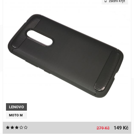
zadní kryt
LENOVO
MOTO M
149 Kč
279 Kč