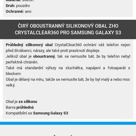
Druh:
pouzdro
Ochranné:
ano
ČIRÝ OBOUSTRANNÝ SILIKONOVÝ OBAL ZHO
CRYSTALCLEAR360 PRO SAMSUNG GALAXY S3
Průhledný silikonový obal
CrystalClear360 ochrání váš telefon nejen
před škrábanci, nárazy, ale také proti prasknutí displeje.
Jelikož obal je
oboustranný
, tak se nemusíte bát, že by telefon nebyl
perfektně chráněn.
Také má standardní výřezy na sluchátka, napájení a fotoaparát s
bleskem.
Obal je dělaný na míru, takže se nemusíte bát, že by byl malý a nebo moc
velký.
Obal je
ze silikonu
Barva
průhledná
Kompatibilní se
Samsung Galaxy S3