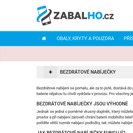
OBALY, KRYTY A POUZDRA
PŘÍ
BEZDRÁTOVÉ NABÍJEČKY
Bezdrátové nabíjení se pomalu, ale za to jistě, dostává 
baterie nějakou tu chvíli vydržela v provozu. Pro všechny j
BEZDRÁTOVÉ NABÍJEČKY JSOU VÝHODNÉ
Jednak se jedná o poměrně vkusný doplněk, který můžete um
prostor a při nabíjení zároveň chrání baterii mobilního telef
pořídíte větší rozměr nabíjecí podložky, tak můžete nabíjet 
JAK BEZDRÁTOVÉ NABÍJEČKY FUNGUJÍ?