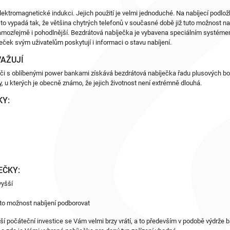
ktromagnetické indukci. Jejich použití je velmi jednoduché. Na nabíjecí podložku
to vypadá tak, že většina chytrých telefonů v současné době již tuto možnost n
 a samozřejmě i pohodlnější. Bezdrátová nabíječka je vybavena speciálním systéme
bíječek svým uživatelům poskytují i informaci o stavu nabíjení.
VAŽUJÍ
 či s oblíbenými power bankami získává bezdrátová nabíječka řadu plusových b
y
, u kterých je obecně známo, že jejich životnost není extrémně dlouhá.
KY:
EČKY:
vyšší
tuto možnost nabíjení podborovat
í počáteční investice se Vám velmi brzy vrátí, a to především v podobě výdrže b