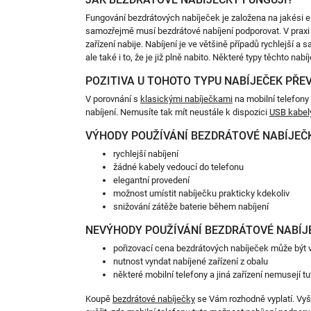
Fungování bezdrátových nabíječek je založena na jakési ele
samozřejmě musí bezdrátové nabíjení podporovat. V praxi 
zařízení nabije. Nabíjení je ve většině případů rychlejší
ale také i to, že je již plně nabito. Některé typy těchto na
POZITIVA U TOHOTO TYPU NABÍJEČEK PŘE
V porovnání s
klasickými nabíječkami
na mobilní telefony
nabíjení. Nemusíte tak mít neustále k dispozici
USB kabel
VÝHODY POUŽÍVÁNÍ BEZDRÁTOVÉ NABÍJEČ
rychlejší nabíjení
žádné kabely vedoucí do telefonu
elegantní provedení
možnost umístit nabíječku prakticky kdekoliv
snižování zátěže baterie během nabíjení
NEVÝHODY POUŽÍVÁNÍ BEZDRÁTOVÉ NABÍJ
pořizovací cena bezdrátových nabíječek může být 
nutnost vyndat nabíjené zařízení z obalu
některé mobilní telefony a jiná zařízení nemusejí 
Koupě
bezdrátové nabíječky
se Vám rozhodně vyplatí. Vyšš