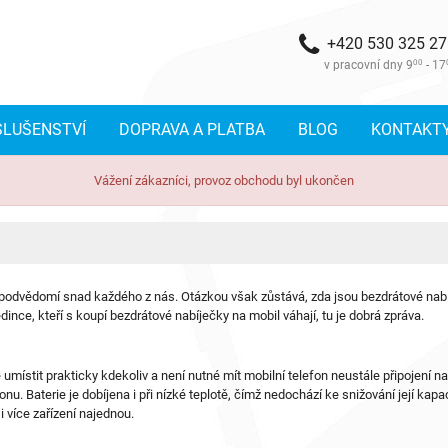
+420 530 325 2
v pracovní dny 9
00
- 17
SLUŠENSTVÍ
DOPRAVA A PLATBA
BLOG
KONTAKT
Vážení zákazníci, provoz obchodu byl ukončen
do podvědomí snad každého z nás. Otázkou však zůstává, zda jsou bezdrátové nabí
edince, kteří s koupí bezdrátové nabíječky na mobil váhají, tu je dobrá zpráva.
ístit prakticky kdekoliv a není nutné mít mobilní telefon neustále připojení n
onu. Baterie je dobíjena i při nízké teplotě, čímž nedochází ke snižování její kapac
i více zařízení najednou.