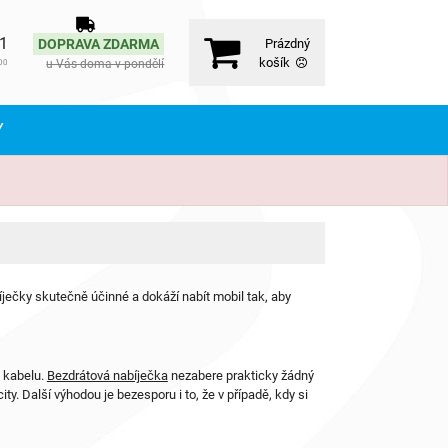
71
DOPRAVA ZDARMA
Prázdný
košík
u Vás doma v pondělí
00
Y
ječky skutečně účinné a dokáží nabít mobil tak, aby
a kabelu.
Bezdrátová nabíječka
nezabere prakticky žádný
ity. Další výhodou je bezesporu i to, že v případě, kdy si