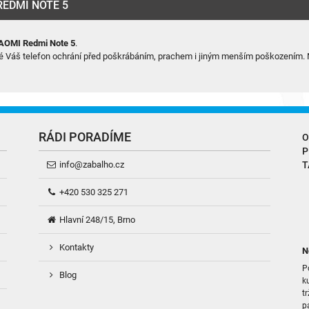
REDMI NOTE 5
AOMI Redmi Note 5
.
ré Váš telefon ochrání před poškrábáním, prachem i jiným menším poškozením. Ně
RÁDI PORADÍME
O
P
info@zabalho.cz
T
+420 530 325 271
Hlavní 248/15, Brno
Kontakty
N
P
Blog
k
t
p