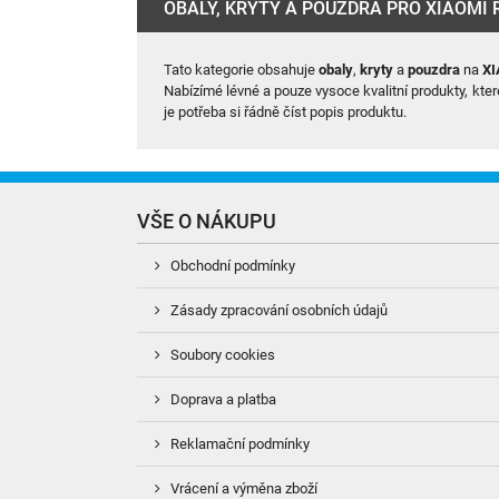
OBALY, KRYTY A POUZDRA PRO XIAOMI 
Tato kategorie obsahuje
obaly
,
kryty
a
pouzdra
na
XI
Nabízímé lévné a pouze vysoce kvalitní produkty, kte
je potřeba si řádně číst popis produktu.
VŠE O NÁKUPU
Obchodní podmínky
Zásady zpracování osobních údajů
Soubory cookies
Doprava a platba
Reklamační podmínky
Vrácení a výměna zboží