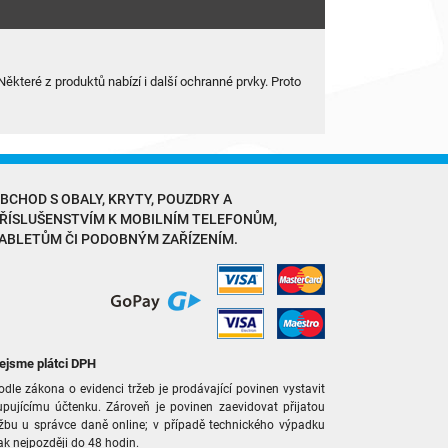
které z produktů nabízí i další ochranné prvky. Proto
BCHOD S
OBALY, KRYTY, POUZDRY
A
ŘÍSLUŠENSTVÍM
K MOBILNÍM TELEFONŮM,
ABLETŮM ČI PODOBNÝM ZAŘÍZENÍM.
ejsme plátci DPH
odle zákona o evidenci tržeb je prodávající povinen vystavit
upujícímu účtenku. Zároveň je povinen zaevidovat přijatou
ržbu u správce daně online; v případě technického výpadku
ak nejpozději do 48 hodin.