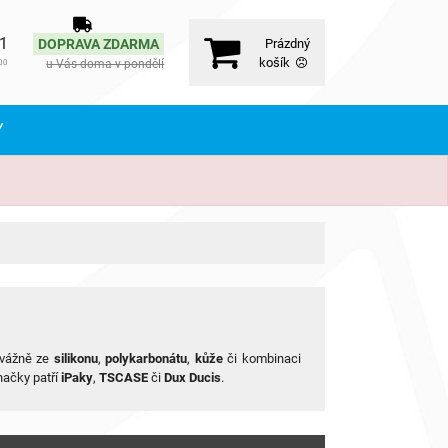
71
DOPRAVA ZDARMA
Prázdný
košík
u Vás doma v pondělí
00
Y
evážně ze
silikonu
,
polykarbonátu
,
kůže
či kombinaci
načky patří
iPaky
,
TSCASE
či
Dux Ducis
.