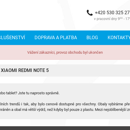
+420 530 325 2
v pracovní dny 9
00
- 17
SLUŠENSTVÍ
DOPRAVA A PLATBA
BLOG
KONTAKT
Vážení zákazníci, provoz obchodu byl ukončen
 XIAOMI REDMI NOTE 5
ebo tablet? Jste tu naprosto správně.
lních trendů i tak, aby bylo cenově dostupné pro všechny. Obaly vybíráme př
hráněn a obal má větší výdrž, než kdyby byl pouze z plastu. Mezi nejoblíbenější z