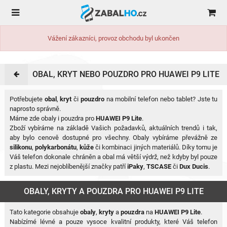
Vážení zákazníci, provoz obchodu byl ukončen
OBAL, KRYT NEBO POUZDRO PRO HUAWEI P9 LITE
Potřebujete
obal
,
kryt
či
pouzdro
na mobilní telefon nebo tablet? Jste tu
naprosto správně.
Máme zde obaly i pouzdra pro
HUAWEI P9 Lite
.
Zboží vybíráme na základě Vašich požadavků, aktuálních trendů i tak,
aby bylo cenově dostupné pro všechny. Obaly vybíráme převážně ze
silikonu
,
polykarbonátu
,
kůže
či kombinaci jiných materiálů. Díky tomu je
Váš telefon dokonale chráněn a obal má větší výdrž, než kdyby byl pouze
z plastu. Mezi nejoblíbenější značky patří
iPaky
,
TSCASE
či
Dux Ducis
.
OBALY, KRYTY A POUZDRA PRO HUAWEI P9 LITE
Tato kategorie obsahuje
obaly
,
kryty
a
pouzdra
na
HUAWEI P9 Lite
.
Nabízímé lévné a pouze vysoce kvalitní produkty, které Váš telefon