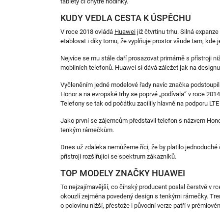
tablety či chytré hodinky.
KUDY VEDLA CESTA K ÚSPĚCHU
V roce 2018 ovládá
Huawei
již čtvrtinu trhu. Silná expanz
etablovat i díky tomu, že vyplňuje prostor všude tam, kde 
Nejvíce se mu stále daří prosazovat primárně s přístroji 
mobilních telefonů. Huawei si dává záležet jak na designu,
Vyčleněním jedné modelové řady navíc značka podstoupila
Honor
a na evropské trhy se poprvé „podívala“ v roce 2014
Telefony se tak od počátku zacílily hlavně na podporu LT
Jako první se zájemcům představil telefon s názvem Honor 
tenkým rámečkům.
Dnes už zdaleka nemůžeme říci, že by platilo jednoduché č
přístroji rozšiřující se spektrum zákazníků.
TOP MODELY ZNAČKY HUAWEI
To nejzajímavější, co čínský producent poslal čerstvě v rc
okouzlí zejména povedený design s tenkými rámečky. Tren
o polovinu nižší, přestože i původní verze patří v prém