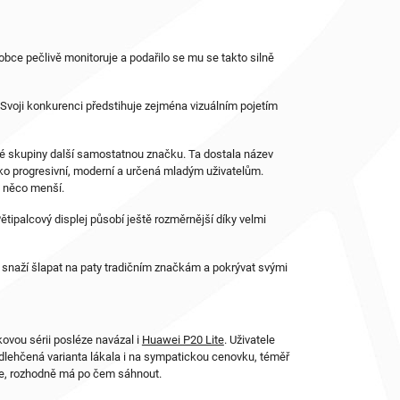
ýrobce pečlivě monitoruje a podařilo se mu se takto silně
. Svoji konkurenci předstihuje zejména vizuálním pojetím
vé skupiny další samostatnou značku. Ta dostala název
jako progresivní, moderní a určená mladým uživatelům.
o něco menší.
tipalcový displej působí ještě rozměrnější díky velmi
e snaží šlapat na paty tradičním značkám a pokrývat svými
jkovou sérii posléze navázal i
Huawei P20 Lite
. Uživatele
dlehčená varianta lákala i na sympatickou cenovku, téměř
one, rozhodně má po čem sáhnout.