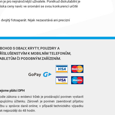
n je pro nejnáročnější uživatele. Poněkud diskutabilní je
ediska ceny navíc ve srovnání se svou konkurencí určitě
vojitý fotoaparát. Nijak nezaostává ani precizní
BCHOD S
OBALY, KRYTY, POUZDRY
A
ŘÍSLUŠENSTVÍM
K MOBILNÍM TELEFONŮM,
ABLETŮM ČI PODOBNÝM ZAŘÍZENÍM.
ejsme plátci DPH
odle zákona o evidenci tržeb je prodávající povinen vystavit
upujícímu účtenku. Zároveň je povinen zaevidovat přijatou
ržbu u správce daně online; v případě technického výpadku
ak nejpozději do 48 hodin.