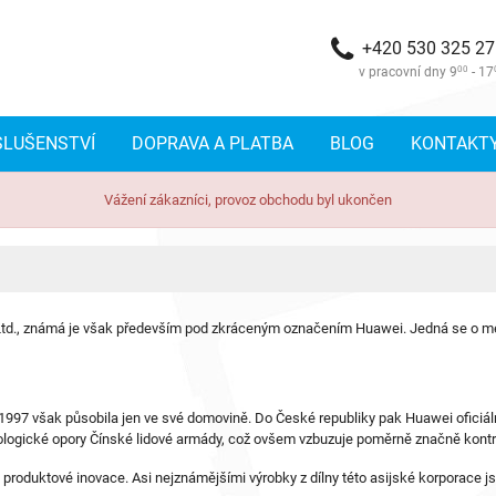
+420 530 325 2
v pracovní dny 9
00
- 17
SLUŠENSTVÍ
DOPRAVA A PLATBA
BLOG
KONTAKT
Vážení zákazníci, provoz obchodu byl ukončen
 Ltd., známá je však především pod zkráceným označením Huawei. Jedná se o me
 1997 však působila jen ve své domovině. Do České republiky pak Huawei oficiál
nologické opory Čínské lidové armády, což ovšem vzbuzuje poměrně značně kontr
roduktové inovace. Asi nejznámějšími výrobky z dílny této asijské korporace js