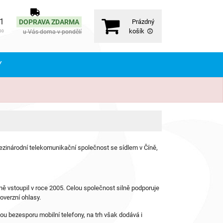
71
DOPRAVA ZDARMA
Prázdný
košík
u Vás doma v pondělí
00
Y
zinárodní telekomunikační společnost se sídlem v Číně,
ně vstoupil v roce 2005. Celou společnost silně podporuje
overzní ohlasy.
ou bezesporu mobilní telefony, na trh však dodává i