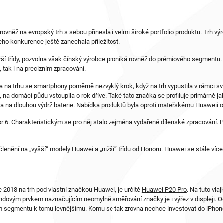
e rovněž na evropský trh s sebou přinesla i velmi široké portfolio produktů. Trh v
jeho konkurence ještě zanechala příležitost.
nižší třídy, pozvolna však čínský výrobce proniká rovněž do prémiového segmentu
 tak i na precizním zpracování.
 na trhu se smartphony poměrně nezvyklý krok, když na trh vypustila v rámci s
, na domácí půdu vstoupila o rok dříve. Také tato značka se profiluje primárně 
E a na dlouhou výdrž baterie. Nabídka produktů byla oproti mateřskému Huaweii 
6. Charakteristickým se pro něj stalo zejména vydařené dílenské zpracování. Pě
lenění na „vyšší“ modely Huawei a „nižší“ třídu od Honoru. Huawei se stále víc
e 2018 na trh pod vlastní značkou Huawei, je určitě
Huawei P20 Pro
. Na tuto vla
dovým prvkem naznačujícím neomylně směřování značky je i výřez v displeji. O
iovém segmentu k tomu levnějšímu. Komu se tak zrovna nechce investovat do iPh