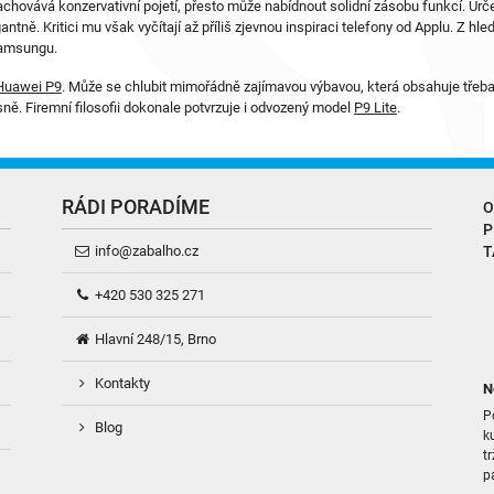
 zachovává konzervativní pojetí, přesto může nabídnout solidní zásobu funkcí. Urče
tně. Kritici mu však vyčítají až příliš zjevnou inspiraci telefony od Applu. Z hl
Samsungu.
Huawei P9
. Může se chlubit mimořádně zajímavou výbavou, která obsahuje třeba d
ně. Firemní filosofii dokonale potvrzuje i odvozený model
P9 Lite
.
RÁDI PORADÍME
O
P
info@zabalho.cz
T
+420 530 325 271
Hlavní 248/15, Brno
Kontakty
N
P
Blog
k
t
p